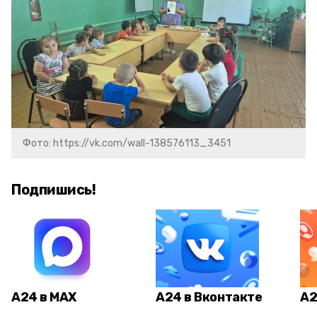
Фото: https://vk.com/wall-138576113_3451
Подпишись!
А24 в MAX
А24 в Вконтакте
А2