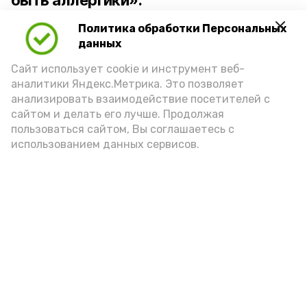
быть аллергики».
Политика обработки Персональных
Для взрослого человека безопасной
данных
порцией икры считается 30-50 граммов
(2-3 ложки). При этом следует обратить
Сайт использует cookie и инструмент веб-
аналитики Яндекс.Метрика. Это позволяет
внимание на хлеб, с которым она
анализировать взаимодействие посетителей с
подаётся: лучше выбирать
сайтом и делать его лучше. Продолжая
цельнозерновой, с мукой грубого
пользоваться сайтом, Вы соглашаетесь с
использованием данных сервисов.
помола. Есть икру следует в первой
половине дня. Кстати, полезнее для
здоровья сопроводить такой бутерброд
сочными овощами, свежей зеленью и
отварным яйцом.