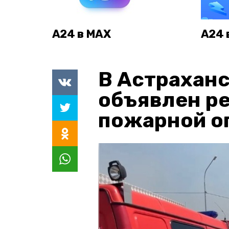
А24 в MAX
А24 
В Астраханс
объявлен р
пожарной о