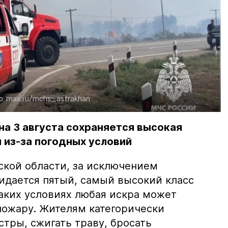
о:
max.ru/mchs_astrakhan
на 3 августа сохраняется высокая
 из-за погодных условий
ской области, за исключением
жидается пятый, самый высокий класс
таких условиях любая искра может
пожару. Жителям категорически
тры, сжигать траву, бросать