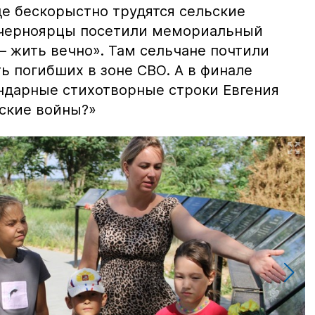
де бескорыстно трудятся сельские
 черноярцы посетили мемориальный
– жить вечно». Там сельчане почтили
ь погибших в зоне СВО. А в финале
ндарные стихотворные строки Евгения
сские войны?»