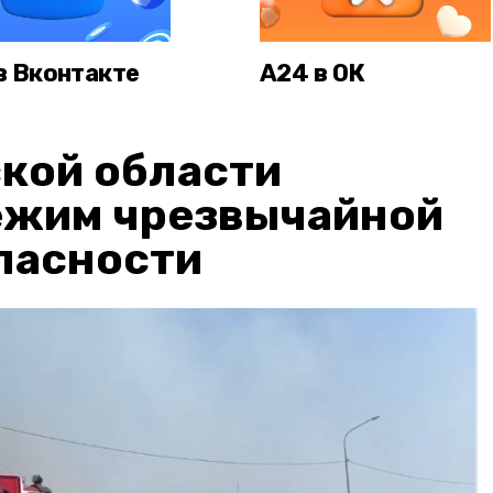
в Вконтакте
А24 в ОК
кой области
ежим чрезвычайной
пасности