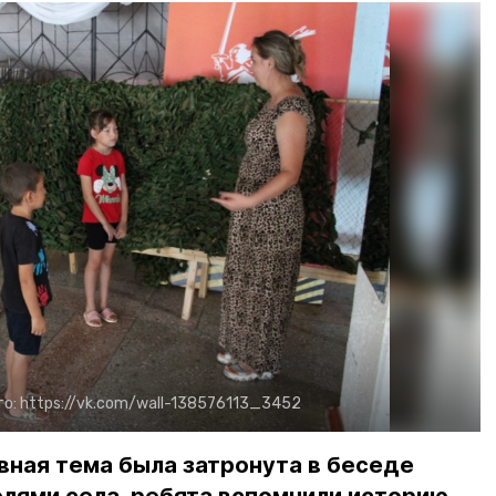
то:
https://vk.com/wall-138576113_3452
вная тема была затронута в беседе