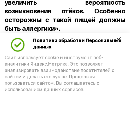
увеличить вероятность
возникновения отёков. Особенно
осторожны с такой пищей должны
быть аллергики».
Политика обработки Персональных
Для взрослого человека безопасной
данных
порцией икры считается 30-50 граммов
(2-3 ложки). При этом следует обратить
Сайт использует cookie и инструмент веб-
аналитики Яндекс.Метрика. Это позволяет
внимание на хлеб, с которым она
анализировать взаимодействие посетителей с
подаётся: лучше выбирать
сайтом и делать его лучше. Продолжая
цельнозерновой, с мукой грубого
пользоваться сайтом, Вы соглашаетесь с
использованием данных сервисов.
помола. Есть икру следует в первой
половине дня. Кстати, полезнее для
здоровья сопроводить такой бутерброд
сочными овощами, свежей зеленью и
отварным яйцом.