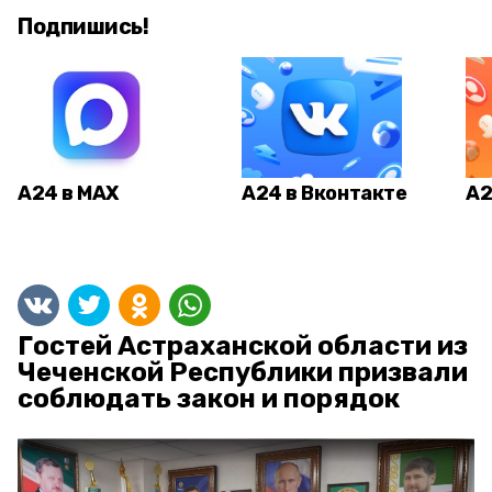
Подпишись!
А24 в MAX
А24 в Вконтакте
А2
Гостей Астраханской области из
Чеченской Республики призвали
соблюдать закон и порядок