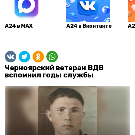
А24 в MAX
А24 в Вконтакте
А2
Черноярский ветеран ВДВ
вспомнил годы службы