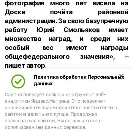
фотография много лет висела на
Доске почёта районной
администрации. За свою безупречную
работу Юрий Смольяков имеет
множество наград, и среди них
особый вес имеют награды
общефедерального значения», –
пишет автор.
Политика обработки Персональных
Сложилась у десантника и семейная
данных
жизнь. Вместе с женой Валентиной
Сайт использует cookie и инструмент веб-
Павловной они вырастили сына
аналитики Яндекс.Метрика. Это позволяет
Дмитрия и дочь Елену. А сейчас
анализировать взаимодействие посетителей с
дедушку и бабушку радуют четверо
сайтом и делать его лучше. Продолжая
внучек.
пользоваться сайтом, Вы соглашаетесь с
использованием данных сервисов.