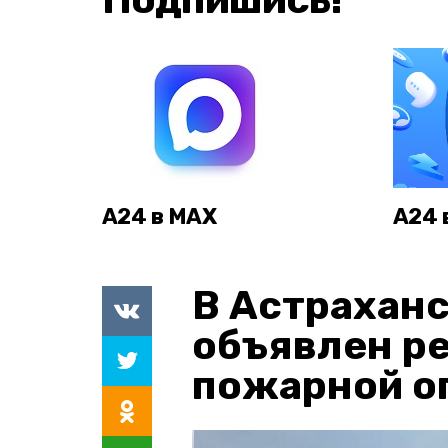
А24 в MAX
А24 
В Астраханс
объявлен р
пожарной о