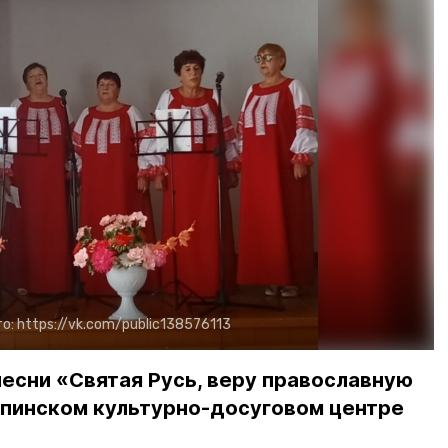
о:
https://vk.com/public138576113
есни «Святая Русь, веру православную
упинском культурно-досуговом центре