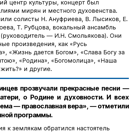
ий центр культуры, концерт был
лиями мирян и местного духовенства.
ли солисты Н. Ануфриева, В. Лысиков, Е.
Боева, Т. Рубцова, вокальный ансамбль
(руководитель — И.Н. Смольякова). Они
ные произведения, как «Русь
», «Жизнь дается Богом», «Слава Богу за
ятою», «Родина», «Богомолица», «Наша
 жить?» и другие.
пинцев прозвучали прекрасные песни —
атери, о Родине и духовности. И всех
ема — православная вера», — отметили
чной программы.
ия к землякам обратился настоятель