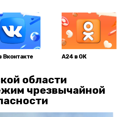
в Вконтакте
А24 в ОК
кой области
ежим чрезвычайной
пасности