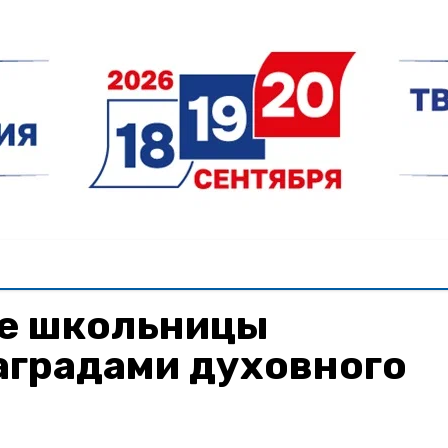
е школьницы
аградами духовного