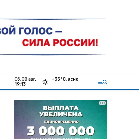
сб, 08 авг.
+
35
°С,
ясно
19:13