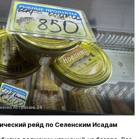
рженко
Астрахань 24
ический рейд по Селенским Исадам