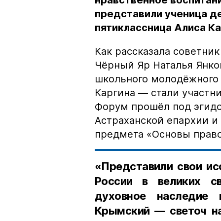
нравственное воспитан
представили ученица де
пятиклассница Алиса Ка
Как рассказала советни
Чёрный Яр Наталья Янко
школьного молодёжного 
Каргина — стали участн
Форум прошёл под эгидо
Астраханской епархии и
предмета «Основы право
«Представили свои ис
России в великих с
духовное наследие 
Крымский — светоч на