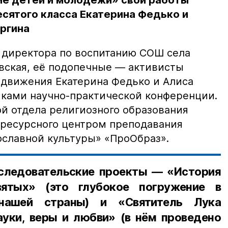
ие детей и молодёжи» свои работы
сятого класса Екатерина Федько и
ргина
к директора по воспитанию СОШ села
вская, её подопечные — активисты
движения Екатерина Федько и Алиса
иками научно-практической конференции.
й отдела религиозного образования
 ресурсного центром преподавания
славной культуры» «ПроОбраз».
следовательские проекты — «История
вятых» (это глубокое погружение в
нашей страны) и «Святитель Лука
уки, веры и любви» (в нём проведено