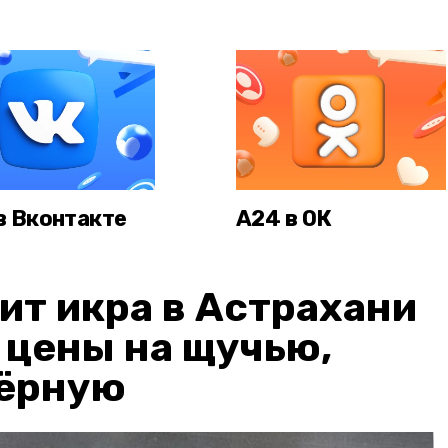
в Вконтакте
А24 в ОК
ит икра в Астрахани
: цены на щучью,
чёрную