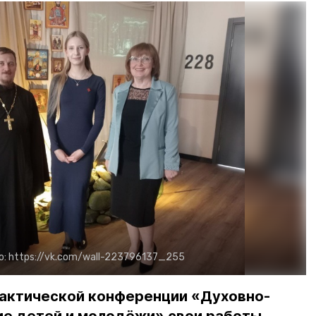
о:
https://vk.com/wall-223796137_255
рактической конференции «Духовно-