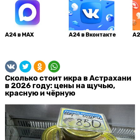
А24 в MAX
А24 в Вконтакте
А2
Сколько стоит икра в Астрахани
в 2026 году: цены на щучью,
красную и чёрную