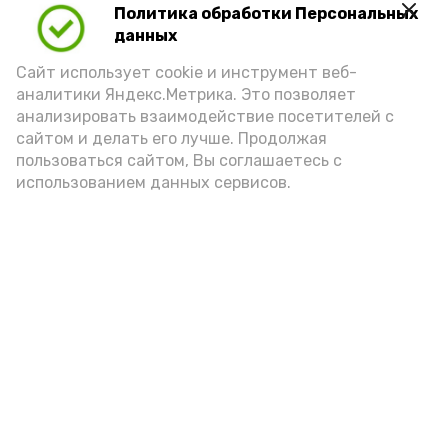
Наталья Бигоидзе.
Политика обработки Персональных
данных
Подпишись!
Сайт использует cookie и инструмент веб-
аналитики Яндекс.Метрика. Это позволяет
анализировать взаимодействие посетителей с
сайтом и делать его лучше. Продолжая
пользоваться сайтом, Вы соглашаетесь с
использованием данных сервисов.
А24 в MAX
А24 в Вконтакте
А2
Черноярцы рассказали о клубе
«Здоровье»