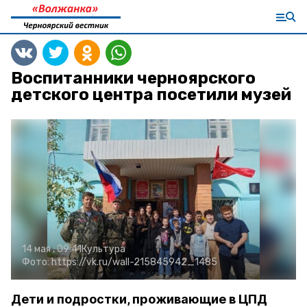
Воспитанники черноярского
детского центра посетили музей
14 мая , 09:41
Культура
Фото:
https://vk.ru/wall-215845942_1485
Дети и подростки, проживающие в ЦПД