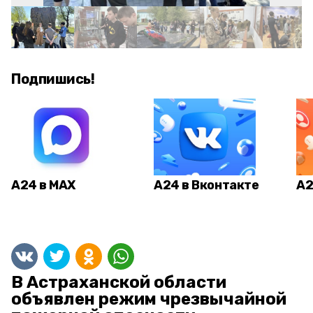
Подпишись!
А24 в MAX
А24 в Вконтакте
А2
В Астраханской области
объявлен режим чрезвычайной