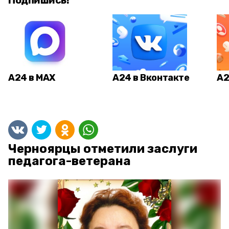
Подпишись!
А24 в MAX
А24 в Вконтакте
А2
Черноярцы отметили заслуги
педагога-ветерана