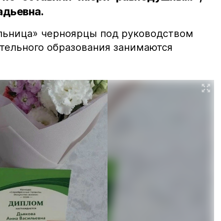
адьевна.
льница» черноярцы под руководством
ительного образования занимаются