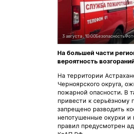
3 августа , 10:00
Безопасность
Фот
На большей части регио
вероятность возгораний
На территории Астрахан
Черноярского округа, о
пожарной опасности. В 
привести к серьёзному 
запрещено разводить кос
непотушенные окурки и 
правил предусмотрен ад