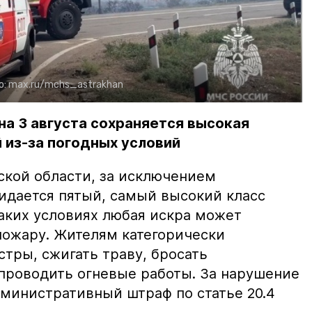
о:
max.ru/mchs_astrakhan
на 3 августа сохраняется высокая
 из-за погодных условий
ской области, за исключением
жидается пятый, самый высокий класс
таких условиях любая искра может
пожару. Жителям категорически
тры, сжигать траву, бросать
проводить огневые работы. За нарушение
министративный штраф по статье 20.4