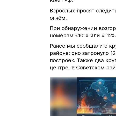
КоАП РФ.
Взрослых просят следить
огнём.
При обнаружении возгор
номерам «101» или «112».
Ранее мы сообщали о к
районе: оно затронуло 1
построек. Также два кр
центре, в Советском рай