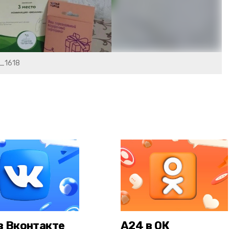
1_1618
в Вконтакте
А24 в ОК