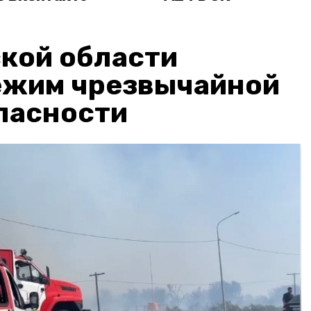
кой области
ежим чрезвычайной
пасности