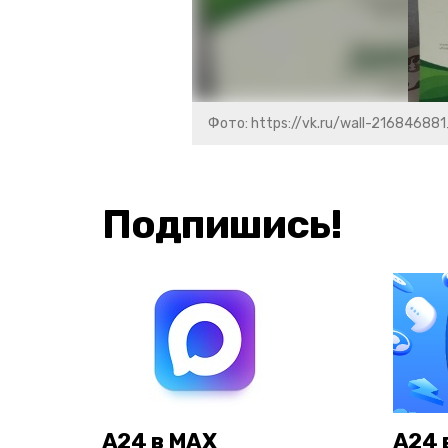
Фото: https://vk.ru/wall-21684688
Подпишись!
А24 в MAX
А24 