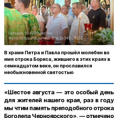
Сегодня, 10:42
Общество
Фото:
https://vk.ru/wall-171636343_9732
В храме Петра и Павла прошёл молебен во
имя отрока Бориса, жившего в этих краях в
семнадцатом веке, он прославился
необыкновенной святостью
«Шестое августа — это особый день
для жителей нашего края, раз в году
мы чтим память преподобного отрока
Боголепа Черноярского», — отмечено