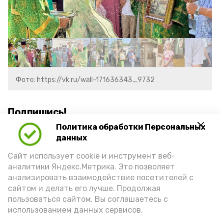
Фото: https://vk.ru/wall-171636343_9732
Подпишись!
Политика обработки Персональных
данных
Сайт использует cookie и инструмент веб-
аналитики Яндекс.Метрика. Это позволяет
анализировать взаимодействие посетителей с
А24 в MAX
А24 в Вконтакте
А2
сайтом и делать его лучше. Продолжая
пользоваться сайтом, Вы соглашаетесь с
использованием данных сервисов.