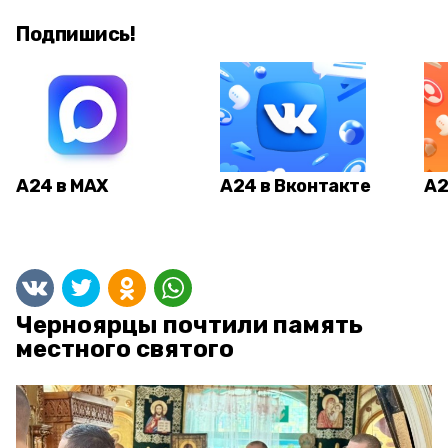
Подпишись!
А24 в MAX
А24 в Вконтакте
А2
Черноярцы почтили память
местного святого