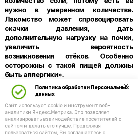
количество соли, потому есть её
нужно в умеренном количестве.
Лакомство может спровоцировать
скачки давления, дать
дополнительную нагрузку на почки,
увеличить вероятность
возникновения отёков. Особенно
осторожны с такой пищей должны
быть аллергики».
Политика обработки Персональных
Для взрослого человека безопасной
данных
порцией икры считается 30-50 граммов
(2-3 ложки). При этом следует обратить
Сайт использует cookie и инструмент веб-
аналитики Яндекс.Метрика. Это позволяет
внимание на хлеб, с которым она
анализировать взаимодействие посетителей с
подаётся: лучше выбирать
сайтом и делать его лучше. Продолжая
цельнозерновой, с мукой грубого
пользоваться сайтом, Вы соглашаетесь с