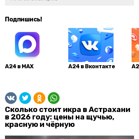
Подпишись!
А24 в MAX
А24 в Вконтакте
А2
Сколько стоит икра в Астрахани
в 2026 году: цены на щучью,
красную и чёрную