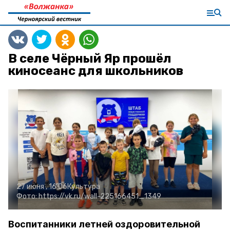
В селе Чёрный Яр прошёл
киносеанс для школьников
27 июня , 16:06
Культура
Фото:
https://vk.ru/wall-225166451_1349
Воспитанники летней оздоровительной