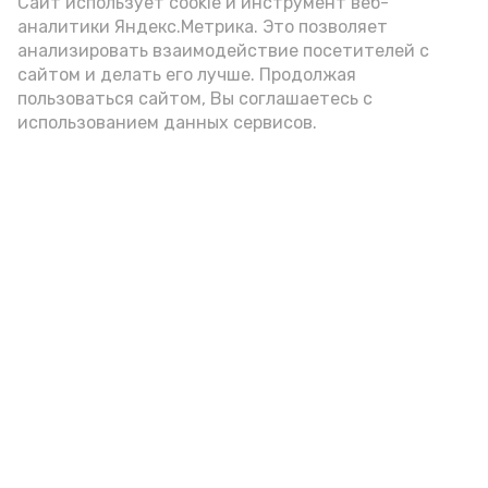
Сайт использует cookie и инструмент веб-
аналитики Яндекс.Метрика. Это позволяет
анализировать взаимодействие посетителей с
А24 в MAX
А24 в Вконтакте
А2
сайтом и делать его лучше. Продолжая
пользоваться сайтом, Вы соглашаетесь с
использованием данных сервисов.
Астраханцам дали алгоритм
действий при ракетной
опасности