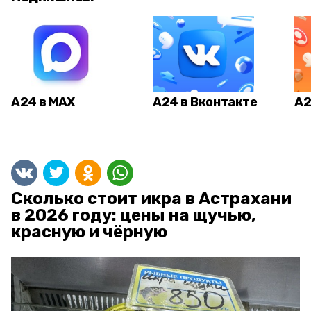
А24 в MAX
А24 в Вконтакте
А2
Сколько стоит икра в Астрахани
в 2026 году: цены на щучью,
красную и чёрную