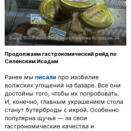
Вчера, 11:00
Разное
Фото:
Ольга Корженко
Астрахань 24
Продолжаем гастрономический рейд по
Селенским Исадам
Ранее мы
писали
про изобилие
волжских угощений на базаре. Все они
достойны того, чтобы их попробовать.
И, конечно, главным украшением стола
станут бутерброды с икрой. Особенно
популярна щучья — за свои
гастрономические качества и