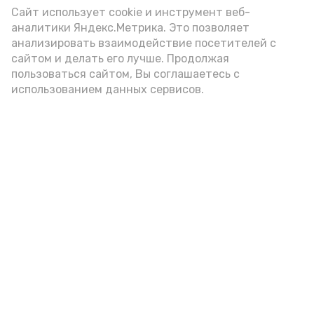
Сайт использует cookie и инструмент веб-
аналитики Яндекс.Метрика. Это позволяет
анализировать взаимодействие посетителей с
сайтом и делать его лучше. Продолжая
пользоваться сайтом, Вы соглашаетесь с
использованием данных сервисов.
Фото: Ольга Корженко Астрахань 24
Как объяснили продавцы, воблу берут
охотно: уж больно хороша на вкус. К
тому же её удобно транспортировать,
она долго не портится. А это