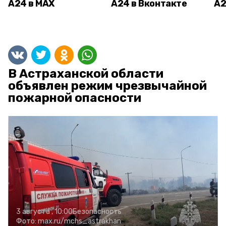
А24 в MAX
А24 в Вконтакте
А2
В Астраханской области
объявлен режим чрезвычайной
пожарной опасности
3 августа , 10:00
Безопасность
Фото:
max.ru/mchs_astrakhan