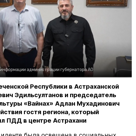
 информации администрации губернатора АО
еченской Республики в Астраханской
евич Эдильсултанов и председатель
льтуры «Вайнах» Адлан Мухадинович
йствия гостя региона, который
л ПДД в центре Астрахани
иденте была освещена в социальных