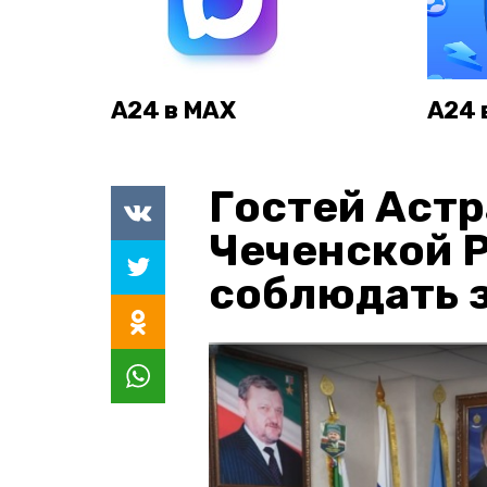
А24 в MAX
А24 
Гостей Астр
Чеченской 
соблюдать з