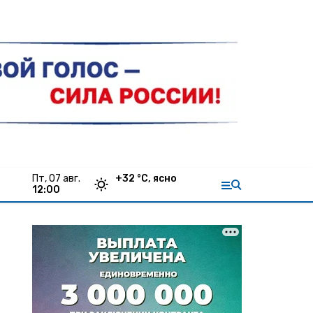
пт, 07 авг.
+
32
°С,
ясно
12:00