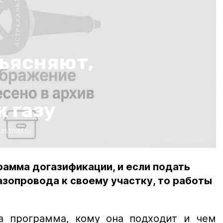
ъясняют,
 газу
:
astrobl.ru
рамма догазификации, и если подать
азопровода к своему участку, то работы
та программа, кому она подходит и чем