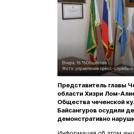
Вчера, 16:15
Общество
Фото:
управление пресс-службы и
Представитель главы Ч
области Хизри Лом-Али
Общества чеченской ку
Байсангуров осудили де
демонстративно наруши
Информация об этом инц