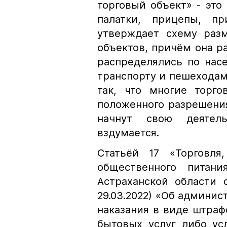
торговый объект» - это 
палатки, прицепы, пр
утверждает схему раз
объектов, причём она ра
распределялись по нас
транспорту и пешеходам,
так, что многие торг
положенного разрешения
начнут свою деятел
вздумается.
Статьёй 17 «Торговля
общественного питани
Астраханской области о
29.03.2022) «Об админи
наказания в виде штраф
бытовых услуг либо ус