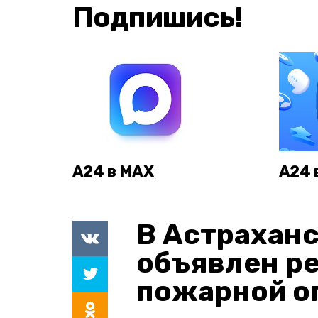
Подпишись!
А24 в MAX
А24 
В Астраханс
объявлен р
пожарной о