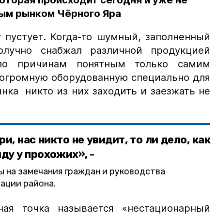
оторая происходит сегодня и уже не
ным рынком Чёрного Яра
 пустует. Когда-то шумный, заполненный
получно снабжал различной продукцией
 по причинам понятным только самим
 огромную оборудованную специально для
нка никто из них заходить и заезжать не
и, нас никто не увидит, то ли дело, как
ду у прохожих», -
ы на замечания граждан и руководства
ации района.
ная точка называется «нестационарный