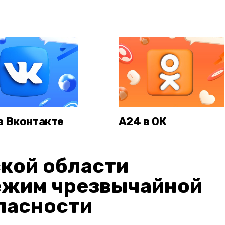
в Вконтакте
А24 в ОК
кой области
ежим чрезвычайной
пасности