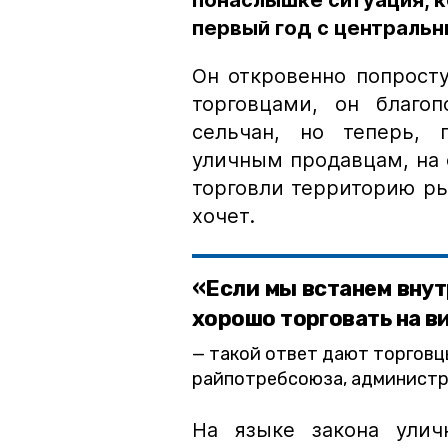
понаслышке ситуация, к
первый год с централь
Он откровенно попросту
торговцами, он благо
сельчан, но теперь,
уличным продавцам, на
торговли территорию ры
хочет.
«Если мы встанем внутр
хорошо торговать на ви
такой ответ дают торговц
райпотребсоюза, администр
На языке закона улич