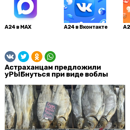
А24 в MAX
А24 в Вконтакте
А2
Астраханцам предложили
уРЫБнуться при виде воблы