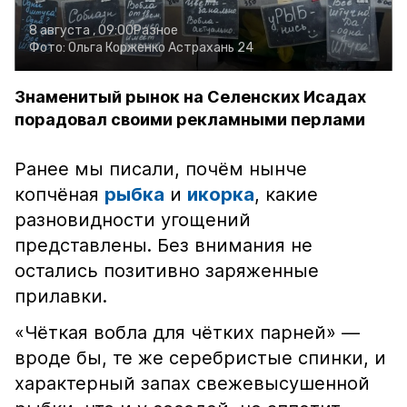
8 августа , 09:00
Разное
Фото:
Ольга Корженко
Астрахань 24
Знаменитый рынок на Селенских Исадах
порадовал своими рекламными перлами
Ранее мы писали, почём нынче
копчёная
рыбка
и
икорка
, какие
разновидности угощений
представлены. Без внимания не
остались позитивно заряженные
прилавки.
«Чёткая вобла для чётких парней» —
вроде бы, те же серебристые спинки, и
характерный запах свежевысушенной