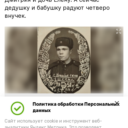
дедушку и бабушку радуют четверо
внучек.
Фото: https://vk.ru/wall-217632880_1698
Политика обработки Персональных
данных
Подпишись!
Сайт использует cookie и инструмент веб-
аналитики Яндекс.Метрика. Это позволяет