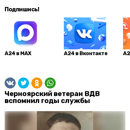
Подпишись!
А24 в MAX
А24 в Вконтакте
А2
Черноярский ветеран ВДВ
вспомнил годы службы