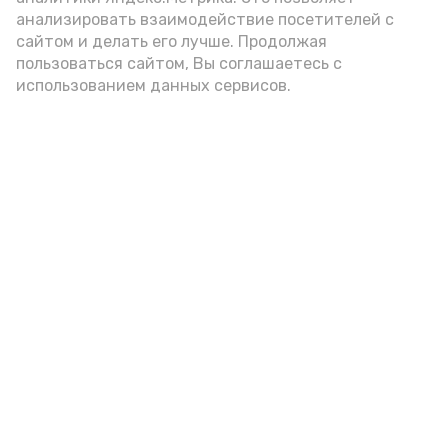
анализировать взаимодействие посетителей с
сайтом и делать его лучше. Продолжая
пользоваться сайтом, Вы соглашаетесь с
использованием данных сервисов.
А24 в MAX
А24 в Вконтакте
А2
«Сервисы Астраханской
области» теперь доступны в
приложении MAX