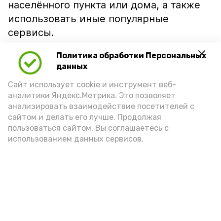
населённого пункта или дома, а также
использовать иные популярные
сервисы.
Главная цель — обеспечить каждому
Политика обработки Персональных
жителю Астраханской области лёгкий,
данных
оперативный и доступный способ
Сайт использует cookie и инструмент веб-
получения услуг, делится
аналитики Яндекс.Метрика. Это позволяет
анализировать взаимодействие посетителей с
«Астрахань 24».
сайтом и делать его лучше. Продолжая
Опробовать сервис можно по
ссылке
.
пользоваться сайтом, Вы соглашаетесь с
использованием данных сервисов.
Подпишись!