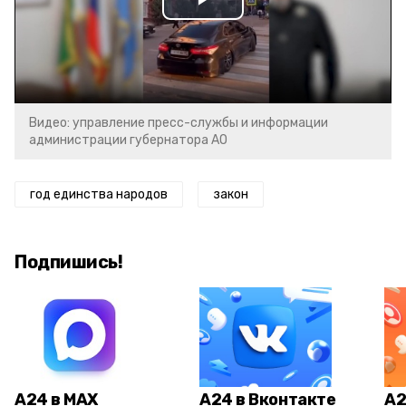
Play
Video
Видео: управление пресс-службы и информации
администрации губернатора АО
год единства народов
закон
Подпишись!
А24 в MAX
А24 в Вконтакте
А2