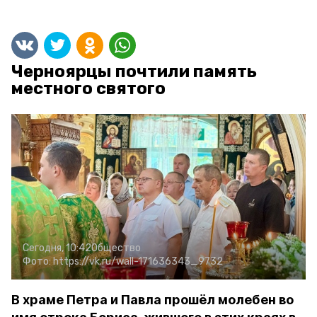
Черноярцы почтили память
местного святого
Сегодня, 10:42
Общество
Фото:
https://vk.ru/wall-171636343_9732
В храме Петра и Павла прошёл молебен во