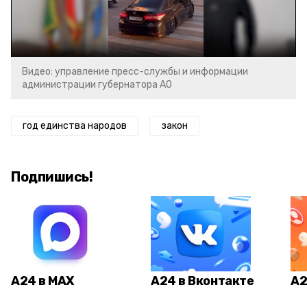
Video
Видео: управление пресс-службы и информации
администрации губернатора АО
год единства народов
закон
Подпишись!
А24 в MAX
А24 в Вконтакте
А2