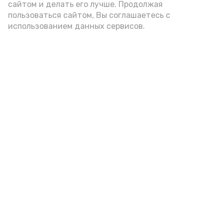
сайтом и делать его лучше. Продолжая
Заплавнов, обращаясь к землякам.
пользоваться сайтом, Вы соглашаетесь с
использованием данных сервисов.
Фото: https://vk.ru/wall-171636343_9732