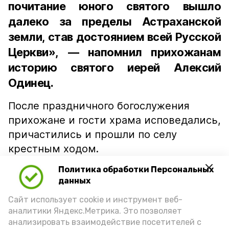
почитание юного святого вышло
далеко за пределы Астраханской
земли, став достоянием всей Русской
Церкви», — напомнил прихожанам
историю святого иерей Алексий
Одинец.
После праздничного богослужения
прихожане и гости храма исповедались,
причастились и прошли по селу
крестным ходом.
Политика обработки Персональных
«С праздником всех вас! Пусть
данных
молитвы Боголепа Черноярского
Сайт использует cookie и инструмент веб-
аналитики Яндекс.Метрика. Это позволяет
хранят ваши семьи!» — отметил глава
анализировать взаимодействие посетителей с
Черноярского округа Дмитрий