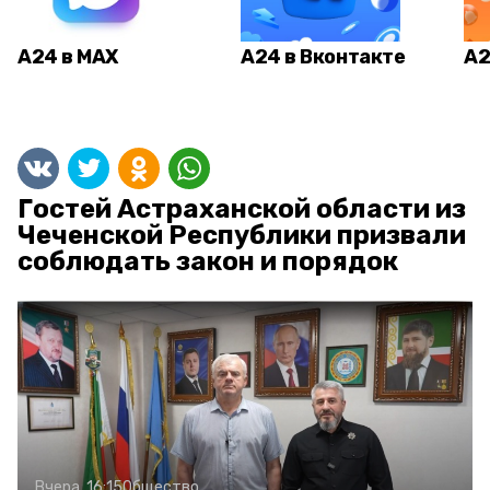
А24 в MAX
А24 в Вконтакте
А2
Гостей Астраханской области из
Чеченской Республики призвали
соблюдать закон и порядок
Вчера, 16:15
Общество