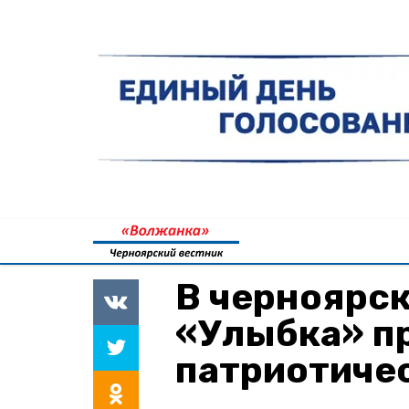
В черноярс
«Улыбка» п
патриотиче