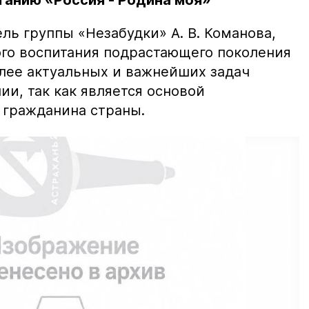
танию «Россия - Родина моя»
ель группы «Незабудки» А. В. Команова,
го воспитания подрастающего поколения
олее актуальных и важнейших задач
и, так как является основой
 гражданина страны.