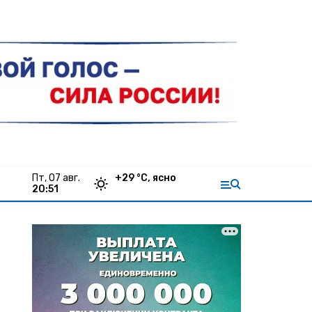
пт, 07 авг.
+
29
°С,
ясно
20:51