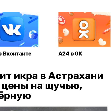
в Вконтакте
А24 в ОК
ит икра в Астрахани
: цены на щучью,
чёрную