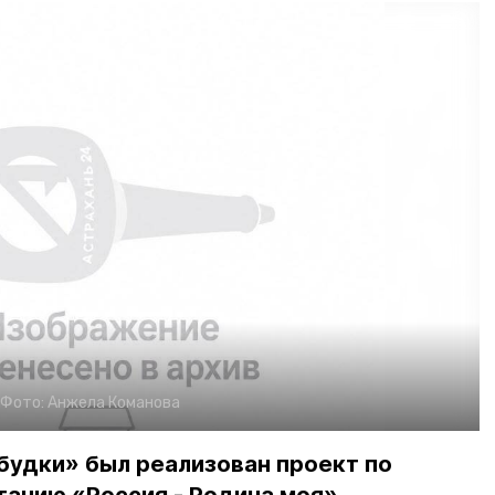
Фото:
Анжела Команова
будки» был реализован проект по