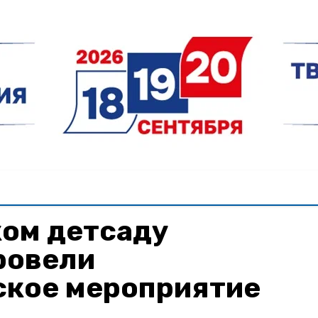
ком детсаду
ровели
ское мероприятие