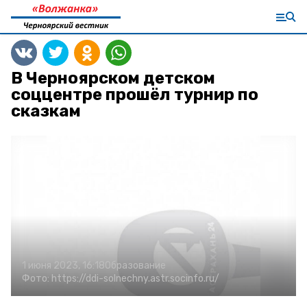
В Черноярском детском
соццентре прошёл турнир по
сказкам
1 июня 2023, 16:18
Образование
Фото:
https://ddi-solnechny.astr.socinfo.ru/