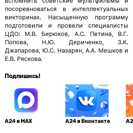
вспомнить советские мультфильмы и
посоревноваться в интеллектуальных
викторинах. Насыщенную программу
подготовили и провели специалисты
ЦДО: М.В. Бирюков, А.С. Петина, В.Г.
Попова, Н.Ю. Дериченко, З.К.
Джапарова, Ю.С. Назарян, А.А. Мешков и
Е.В. Ряскова.
Подпишись!
А24 в MAX
А24 в Вконтакте
А2