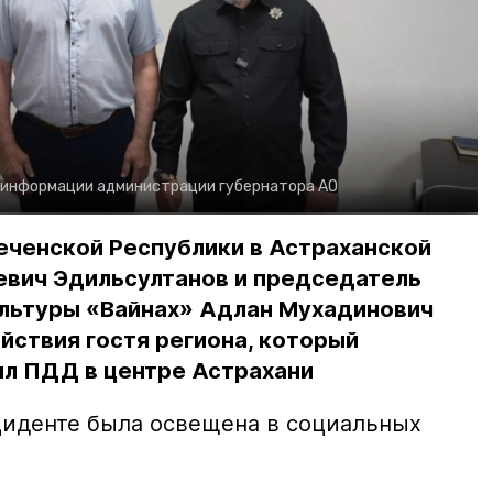
 информации администрации губернатора АО
еченской Республики в Астраханской
евич Эдильсултанов и председатель
льтуры «Вайнах» Адлан Мухадинович
йствия гостя региона, который
л ПДД в центре Астрахани
иденте была освещена в социальных