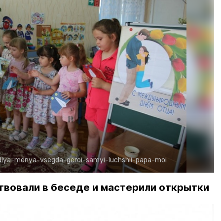
dlya-menya-vsegda-geroi-samyi-luchshii-papa-moi
ствовали в беседе и мастерили открытки