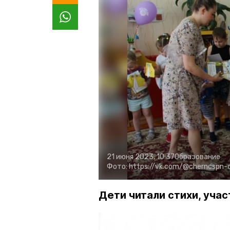
21 июня 2023, 10:37
Образование
Фото:
https://vk.com/@cherncspn-
Дети читали стихи, уча