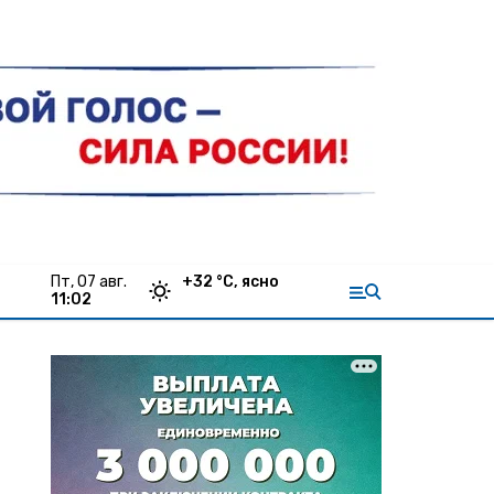
пт, 07 авг.
+
32
°С,
ясно
11:02