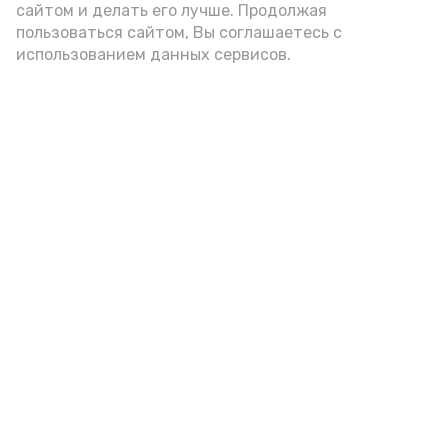
сайтом и делать его лучше. Продолжая
Видео: управление пресс-службы и информации
пользоваться сайтом, Вы соглашаетесь с
администрации губернатора АО
использованием данных сервисов.
год единства народов
закон
Подпишись!
А24 в MAX
А24 в Вконтакте
А2