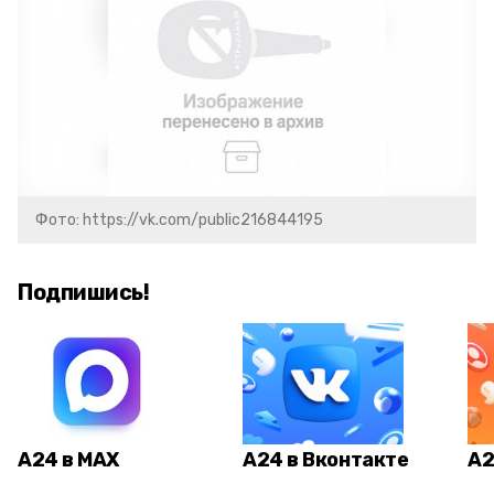
Фото: https://vk.com/public216844195
Подпишись!
А24 в MAX
А24 в Вконтакте
А2