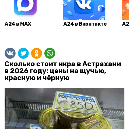
А24 в MAX
А24 в Вконтакте
А2
Сколько стоит икра в Астрахани
в 2026 году: цены на щучью,
красную и чёрную