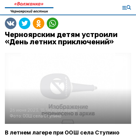
Черноярским детям устроили
«День летних приключений»
26 июня 2023, 15:14
Образование
Фото:
ООШ села Ступино
В летнем лагере при ООШ села Ступино