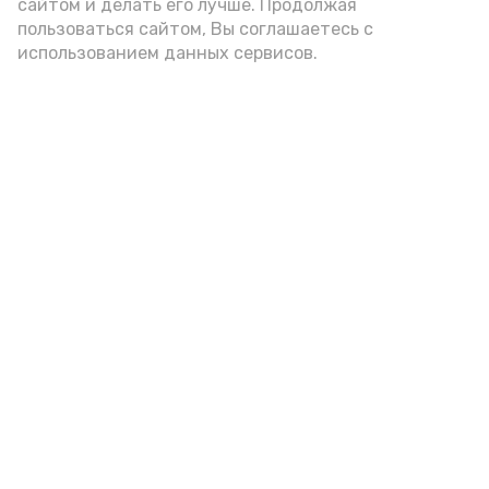
А24 в MAX
А24 в Вконтакте
А2
сайтом и делать его лучше. Продолжая
пользоваться сайтом, Вы соглашаетесь с
использованием данных сервисов.
Астраханцам дали алгоритм
действий при ракетной
опасности
Вчера, 14:00
Безопасность
Фото:
Астрахань 24