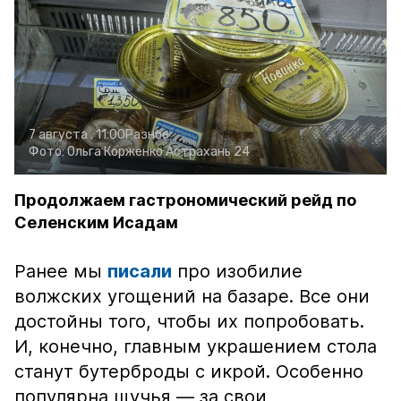
7 августа , 11:00
Разное
Фото:
Ольга Корженко
Астрахань 24
Продолжаем гастрономический рейд по
Селенским Исадам
Ранее мы
писали
про изобилие
волжских угощений на базаре. Все они
достойны того, чтобы их попробовать.
И, конечно, главным украшением стола
станут бутерброды с икрой. Особенно
популярна щучья — за свои