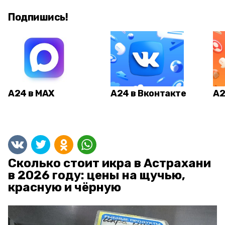
Подпишись!
А24 в MAX
А24 в Вконтакте
А2
Сколько стоит икра в Астрахани
в 2026 году: цены на щучью,
красную и чёрную