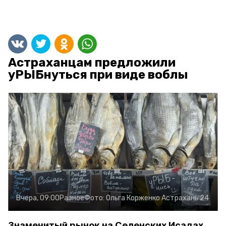
Астраханцам предложили
уРЫБнуться при виде воблы
Вчера, 09:00
Разное
Фото:
Ольга Корженко
Астрахань 24
Знаменитый рынок на Селенских Исадах