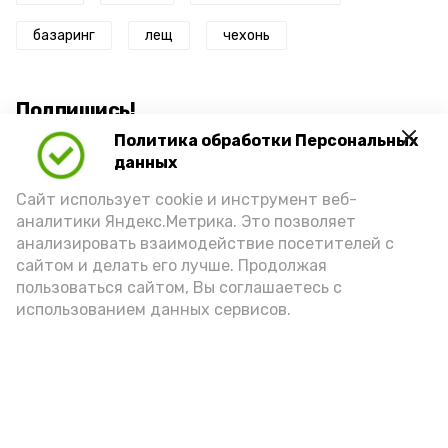
базаринг
лещ
чехонь
Подпишись!
Политика обработки Персональных
данных
Сайт использует cookie и инструмент веб-
аналитики Яндекс.Метрика. Это позволяет
анализировать взаимодействие посетителей с
А24 в MAX
А24 в Вконтакте
А2
сайтом и делать его лучше. Продолжая
пользоваться сайтом, Вы соглашаетесь с
использованием данных сервисов.
Астраханцам дали алгоритм
действий при ракетной