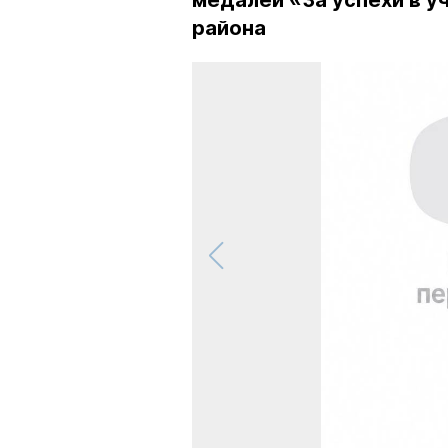
медалей «За успехи в у
района