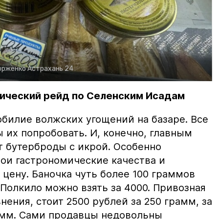
орженко
Астрахань 24
ический рейд по Селенским Исадам
билие волжских угощений на базаре. Все
ы их попробовать. И, конечно, главным
т бутерброды с икрой. Особенно
вои гастрономические качества и
цену. Баночка чуть более 100 граммов
 Полкило можно взять за 4000. Привозная
нения, стоит 2500 рублей за 250 грамм, за
амм. Сами продавцы недовольны