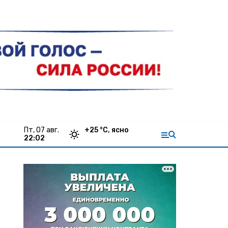
пт, 07 авг.
+
25
°С,
ясно
22:02