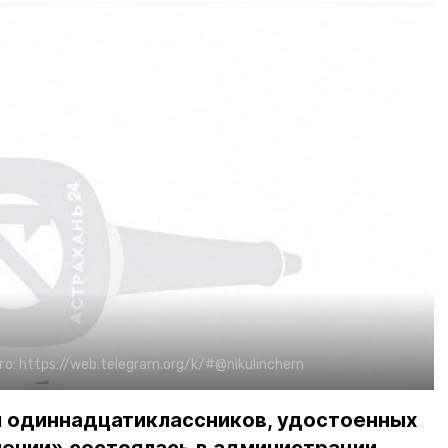
то:
https://web.telegram.org/k/#@nikulinchern
 одиннадцатиклассников, удостоенных