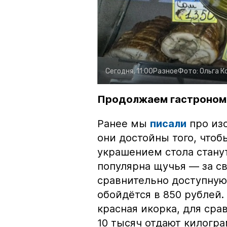
Сегодня, 11:00
Разное
Фото:
Ольга К
Продолжаем гастроном
Ранее мы
писали
про изо
они достойны того, чтоб
украшением стола стану
популярна щучья — за с
сравнительно доступную 
обойдётся в 850 рублей.
красная икорка, для срав
10 тысяч отдают килогр