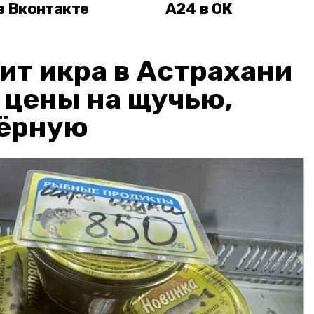
в Вконтакте
А24 в ОК
ит икра в Астрахани
: цены на щучью,
чёрную