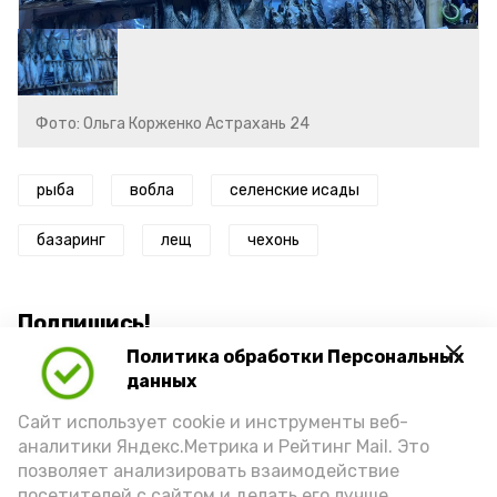
Фото: Ольга Корженко Астрахань 24
рыба
вобла
селенские исады
базаринг
лещ
чехонь
Подпишись!
Политика обработки Персональных
данных
Сайт использует cookie и инструменты веб-
аналитики Яндекс.Метрика и Рейтинг Mail. Это
позволяет анализировать взаимодействие
А24 в MAX
А24 в Вконтакте
А2
посетителей с сайтом и делать его лучше.