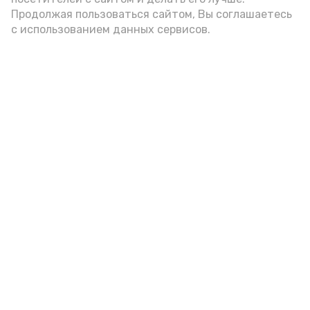
Продолжая пользоваться сайтом, Вы соглашаетесь
с использованием данных сервисов.
Астраханцам дали алгоритм
действий при ракетной
опасности
7 августа , 14:00
Безопасность
Фото:
Астрахань 24