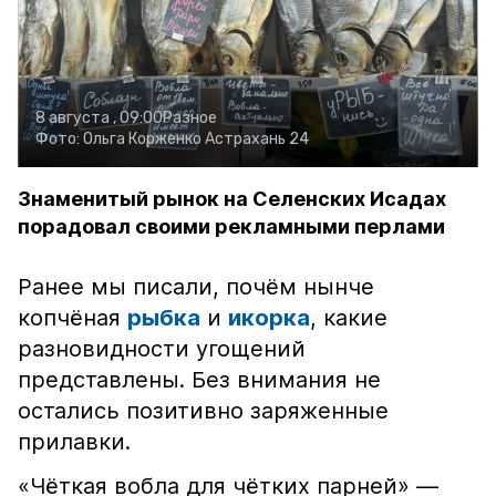
8 августа , 09:00
Разное
Фото:
Ольга Корженко
Астрахань 24
Знаменитый рынок на Селенских Исадах
порадовал своими рекламными перлами
Ранее мы писали, почём нынче
копчёная
рыбка
и
икорка
, какие
разновидности угощений
представлены. Без внимания не
остались позитивно заряженные
прилавки.
«Чёткая вобла для чётких парней» —