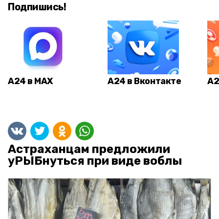
Подпишись!
А24 в MAX
А24 в Вконтакте
А2
Астраханцам предложили
уРЫБнуться при виде воблы