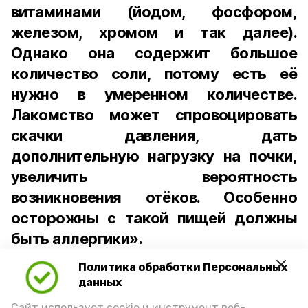
витаминами (йодом, фосфором,
железом, хромом и так далее).
Однако она содержит большое
количество соли, потому есть её
нужно в умеренном количестве.
Лакомство может спровоцировать
скачки давления, дать
дополнительную нагрузку на почки,
увеличить вероятность
возникновения отёков. Особенно
осторожны с такой пищей должны
быть аллергики».
Политика обработки Персональных
Для взрослого человека безопасной
данных
порцией икры считается 30-50 граммов
Сайт использует cookie и инструмент веб-