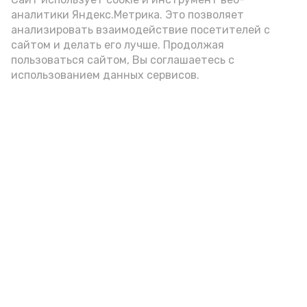
(2-3 ложки). При этом следует обратить
аналитики Яндекс.Метрика. Это позволяет
внимание на хлеб, с которым она
анализировать взаимодействие посетителей с
подаётся: лучше выбирать
сайтом и делать его лучше. Продолжая
цельнозерновой, с мукой грубого
пользоваться сайтом, Вы соглашаетесь с
использованием данных сервисов.
помола. Есть икру следует в первой
половине дня. Кстати, полезнее для
здоровья сопроводить такой бутерброд
сочными овощами, свежей зеленью и
отварным яйцом.