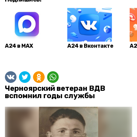
А24 в MAX
А24 в Вконтакте
А2
Черноярский ветеран ВДВ
вспомнил годы службы