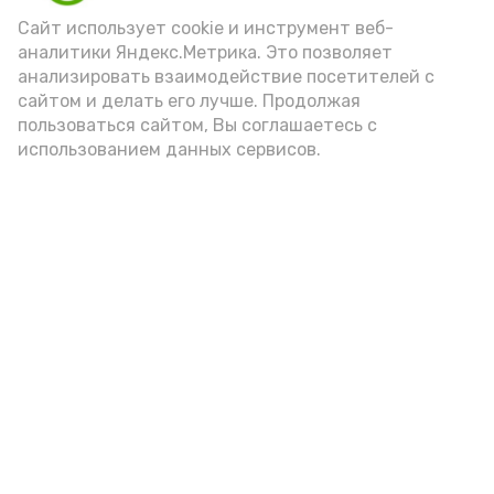
Сайт использует cookie и инструмент веб-
аналитики Яндекс.Метрика. Это позволяет
анализировать взаимодействие посетителей с
А24 в MAX
А24 в Вконтакте
А2
сайтом и делать его лучше. Продолжая
пользоваться сайтом, Вы соглашаетесь с
использованием данных сервисов.
«Сервисы Астраханской
области» теперь доступны в
приложении MAX