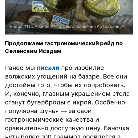
Вчера, 11:00
Разное
Фото:
Ольга Корженко
Астрахань 24
Продолжаем гастрономический рейд по
Селенским Исадам
Ранее мы
писали
про изобилие
волжских угощений на базаре. Все они
достойны того, чтобы их попробовать.
И, конечно, главным украшением стола
станут бутерброды с икрой. Особенно
популярна щучья — за свои
гастрономические качества и
сравнительно доступную цену. Баночка
чуть более 100 граммов обойдётся в