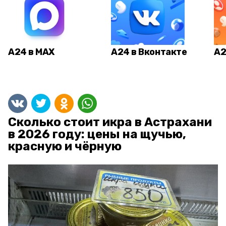
А24 в MAX
А24 в Вконтакте
А2
Сколько стоит икра в Астрахани
в 2026 году: цены на щучью,
красную и чёрную