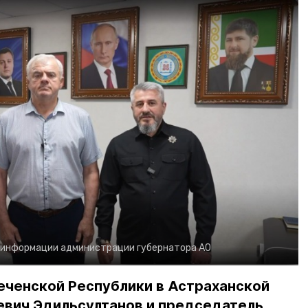
 информации администрации губернатора АО
еченской Республики в Астраханской
евич Эдильсултанов и председатель