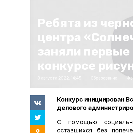
Ребята из черн
центра «Солне
заняли первые 
конкурсе рису
8 августа 2022, 14:45
Образование
Фо
Конкурс инициирован В
делового администрир
С помощью социальн
оставшихся без попеч