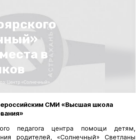
оярского
чный»
места в
нков
то:
Центр «Солнечный»
сероссийским СМИ «Высшая школа
ования»
ого педагога центра помощи детям,
ения родителей, «Солнечный» Светланы