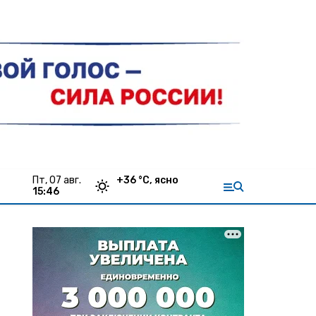
пт, 07 авг.
+
36
°С,
ясно
15:46