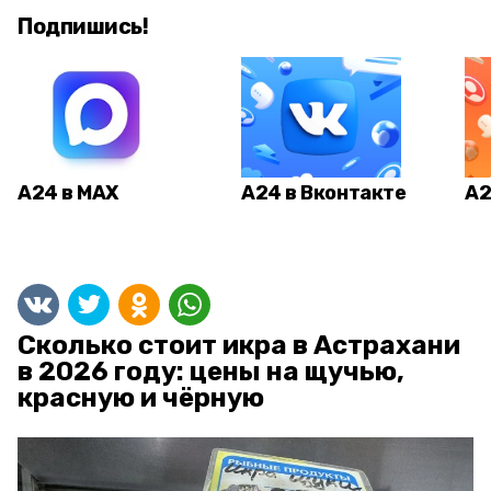
Подпишись!
А24 в MAX
А24 в Вконтакте
А2
Сколько стоит икра в Астрахани
в 2026 году: цены на щучью,
красную и чёрную