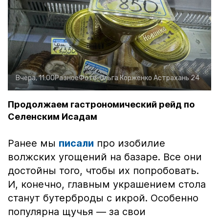
Вчера, 11:00
Разное
Фото:
Ольга Корженко
Астрахань 24
Продолжаем гастрономический рейд по
Селенским Исадам
Ранее мы
писали
про изобилие
волжских угощений на базаре. Все они
достойны того, чтобы их попробовать.
И, конечно, главным украшением стола
станут бутерброды с икрой. Особенно
популярна щучья — за свои