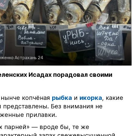
рженко
Астрахань 24
еленских Исадах порадовал своими
 нынче копчёная
рыбка
и
икорка
, какие
 представлены. Без внимания не
яженные прилавки.
х парней» — вроде бы, те же
характерный запах свежевысушенной