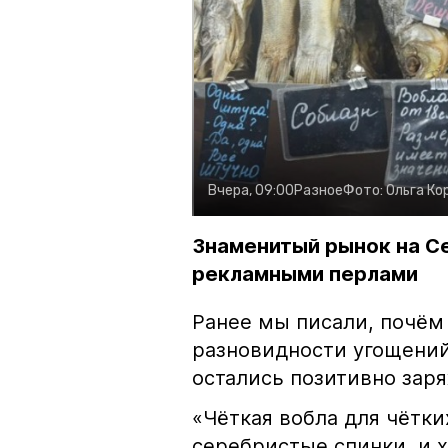
Вчера, 09:00
Разное
Фото:
Ольга Ко
Знаменитый рынок на С
рекламными перлами
Ранее мы писали, почём
разновидности угощений
остались позитивно зар
«Чёткая вобла для чётки
серебристые спинки, и 