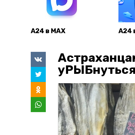
А24 в MAX
А24 
Астраханца
уРЫБнуться