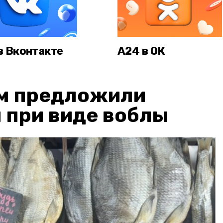
в Вконтакте
А24 в ОК
м предложили
 при виде воблы