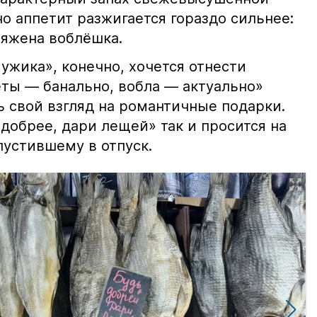
но аппетит разжигается гораздо сильнее:
ряжена воблёшка.
ужика», конечно, хочется отнести
еты — банально, вобла — актуально»
ь свой взгляд на романтичные подарки.
добрее, дари лещей» так и просится на
тпустившему в отпуск.