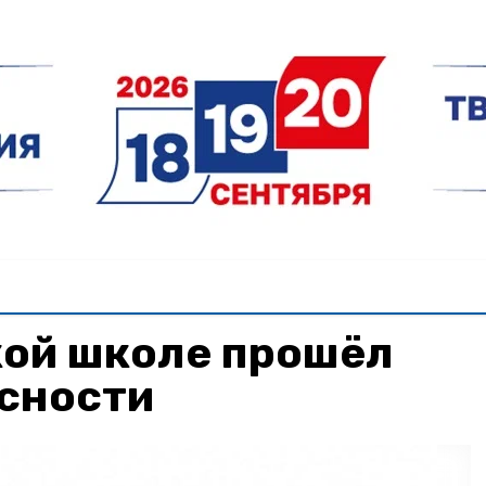
кой школе прошёл
асности