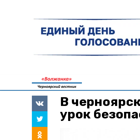
В черноярс
урок безоп