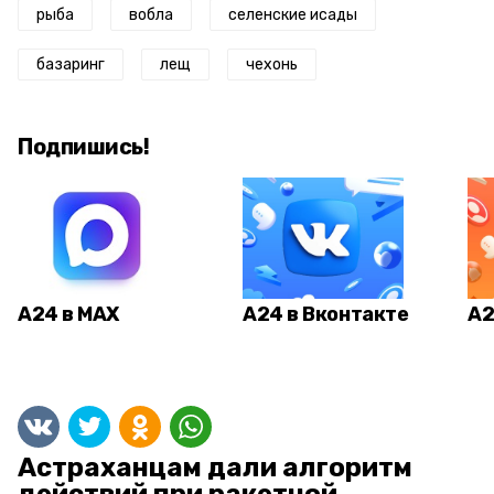
рыба
вобла
селенские исады
базаринг
лещ
чехонь
Подпишись!
А24 в MAX
А24 в Вконтакте
А2
Астраханцам дали алгоритм