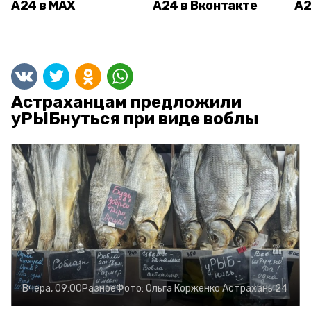
А24 в MAX
А24 в Вконтакте
А2
Астраханцам предложили
уРЫБнуться при виде воблы
Вчера, 09:00
Разное
Фото:
Ольга Корженко
Астрахань 24