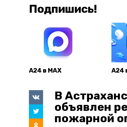
Подпишись!
А24 в MAX
А24 
В Астраханс
объявлен р
пожарной о