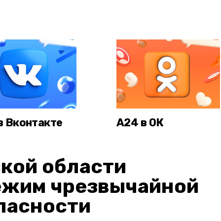
в Вконтакте
А24 в ОК
кой области
ежим чрезвычайной
пасности