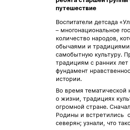
ребята старшей группы 
путешествие
Воспитатели детсада «Ул
– многонациональное го
количество народов, кот
обычаями и традициями,
самобытную культуру. П
традициям с ранних лет
фундамент нравственнос
истории.
Во время тематической 
о жизни, традициях кул
огромной стране. Снача
Родины и встретились с
северян; узнали, что та