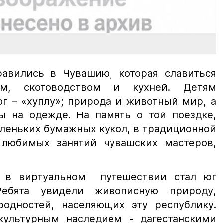
равились в Чувашию, которая славиться
ом, скотоводством и кухней. Детям
г – «хуплу»; природа и животный мир, а
ы на одежде. На память о той поездке,
леньких бумажных кукол, в традиционной
 любимых занятий чувашских мастеров,
 в виртуальном путешествии стал юг
Ребята увидели живописную природу,
родностей, населяющих эту республику.
культурным наследием - дагестанскими