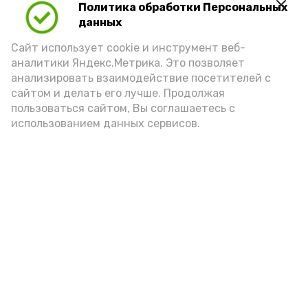
Политика обработки Персональных
Для взрослого человека безопасной
данных
порцией икры считается 30-50 граммов
(2-3 ложки). При этом следует обратить
Сайт использует cookie и инструмент веб-
аналитики Яндекс.Метрика. Это позволяет
внимание на хлеб, с которым она
анализировать взаимодействие посетителей с
подаётся: лучше выбирать
сайтом и делать его лучше. Продолжая
цельнозерновой, с мукой грубого
пользоваться сайтом, Вы соглашаетесь с
использованием данных сервисов.
помола. Есть икру следует в первой
половине дня. Кстати, полезнее для
здоровья сопроводить такой бутерброд
сочными овощами, свежей зеленью и
отварным яйцом.