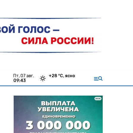
пт, 07 авг.
+
28
°С,
ясно
09:43