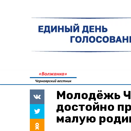
Молодёжь Ч
достойно п
малую родин