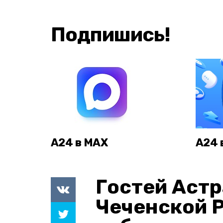
Подпишись!
А24 в MAX
А24 
Гостей Астр
Чеченской 