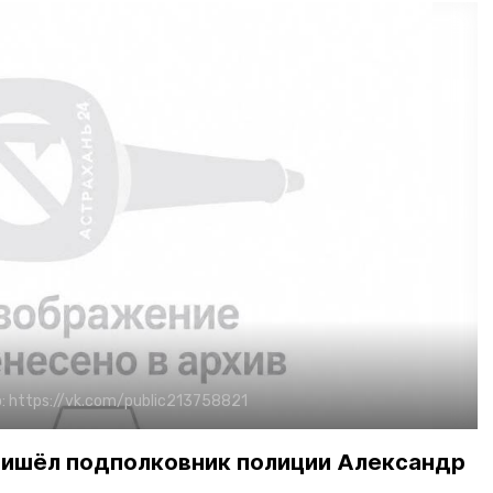
:
https://vk.com/public213758821
пришёл подполковник полиции Александр