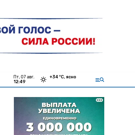
пт, 07 авг.
+
34
°С,
ясно
12:49