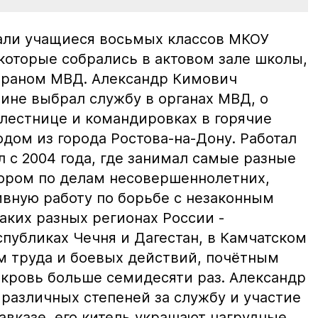
али учащиеся восьмых классов МКОУ
которые собрались в актовом зале школы,
ераном МВД. Александр Кимович
чине выбрал службу в органах МВД, о
лестнице и командировках в горячие
одом из города Ростова-на-Дону. Работал
л с 2004 года, где занимал самые разные
ором по делам несовершеннолетних,
ивную работу по борьбе с незаконным
аких разных регионах России -
публиках Чечня и Дагестан, в Камчатском
ом труда и боевых действий, почётным
 кровь больше семидесяти раз. Александр
различных степеней за службу и участие
авказе, его китель украшают нагрудные