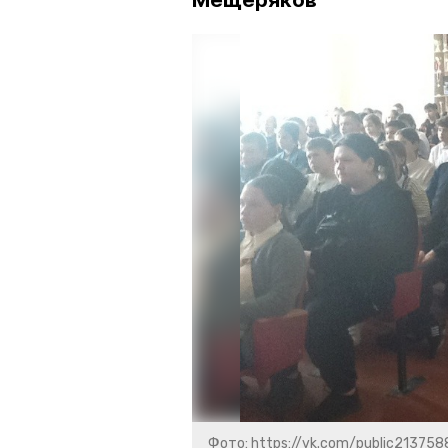
Мещеряков
Фото: https://vk.com/public213758