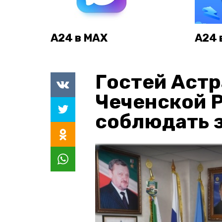
А24 в MAX
А24 
Гостей Астр
Чеченской 
соблюдать з