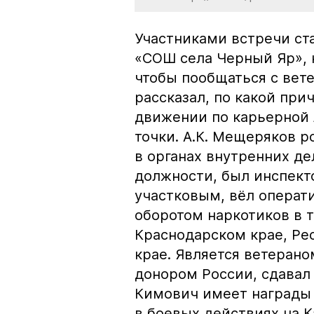
Участниками встречи ст
«СОШ села Черный Яр», 
чтобы пообщаться с вет
рассказал, по какой при
движении по карьерной 
точки. А.К. Мещеряков р
в органах внутренних де
должности, был инспект
участковым, вёл операт
оборотом наркотиков в т
Краснодарском крае, Рес
крае. Является ветеран
донором России, сдавал
Кимович имеет награды 
в боевых действиях на К