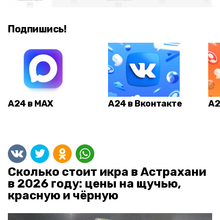
Подпишись!
А24 в MAX
А24 в Вконтакте
А2
Сколько стоит икра в Астрахани
в 2026 году: цены на щучью,
красную и чёрную