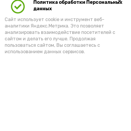
Политика обработки Персональных
данных
Сайт использует cookie и инструмент веб-
аналитики Яндекс.Метрика. Это позволяет
анализировать взаимодействие посетителей с
А24 в MAX
А24 в Вконтакте
А2
сайтом и делать его лучше. Продолжая
пользоваться сайтом, Вы соглашаетесь с
использованием данных сервисов.
Астраханцам дали алгоритм
действий при ракетной
опасности