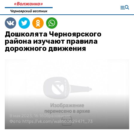
Дошколята Черноярского
района изучают правила
дорожного движения
8 мая 2023, 16:16
Образование
Фото:
https://vk.com/wall660629471_73