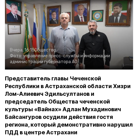
Вчера, 16:15
Общество
Фото:
управление пресс-службы и информации
администрации губернатора АО
Представитель главы Чеченской
Республики в Астраханской области Хизри
Лом-Алиевич Эдильсултанов и
председатель Общества чеченской
культуры «Вайнах» Адлан Мухадинович
Байсангуров осудили действия гостя
региона, который демонстративно нарушил
ПДД в центре Астрахани