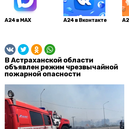
А24 в MAX
А24 в Вконтакте
А2
В Астраханской области
объявлен режим чрезвычайной
пожарной опасности