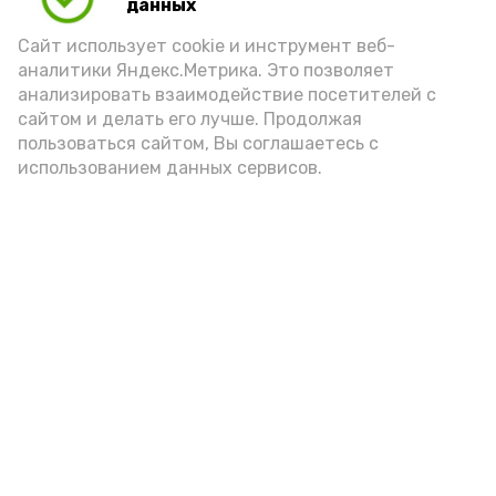
Play
данных
Video
Сайт использует cookie и инструмент веб-
аналитики Яндекс.Метрика. Это позволяет
анализировать взаимодействие посетителей с
сайтом и делать его лучше. Продолжая
Видео: Астрахань 24
пользоваться сайтом, Вы соглашаетесь с
использованием данных сервисов.
пожарная безопасность
пожарная опасность
Подпишись!
А24 в MAX
А24 в Вконтакте
А2