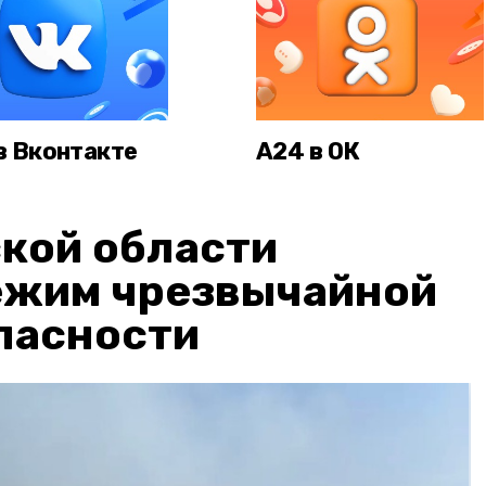
в Вконтакте
А24 в ОК
кой области
ежим чрезвычайной
пасности