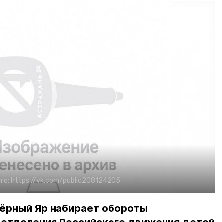
то:
https://vk.com/public208124205
Чёрный Яр набирает обороты