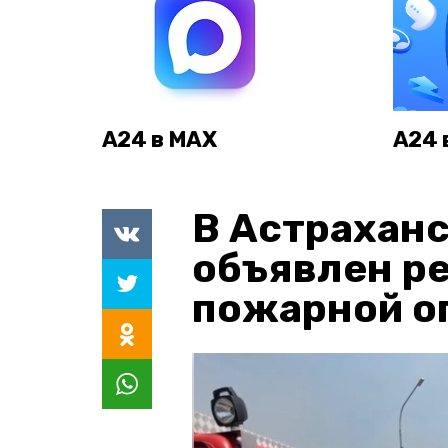
А24 в MAX
А24 
В Астраханс
объявлен р
пожарной о