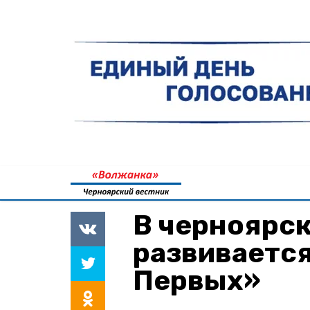
В черноярс
развиваетс
Первых»