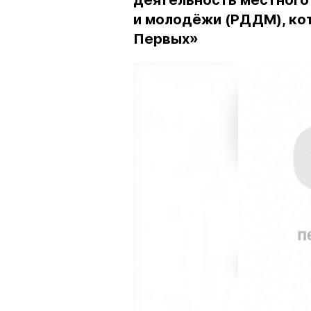
деятельность местного
и молодёжи (РДДМ), ко
Первых»