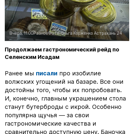
Вчера, 11:00
Разное
Фото:
Ольга Корженко
Астрахань 24
Продолжаем гастрономический рейд по
Селенским Исадам
Ранее мы
писали
про изобилие
волжских угощений на базаре. Все они
достойны того, чтобы их попробовать.
И, конечно, главным украшением стола
станут бутерброды с икрой. Особенно
популярна щучья — за свои
гастрономические качества и
сравнительно доступную цену. Баночка