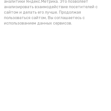
аналитики Яндекс.Метрика. Это позволяет
анализировать взаимодействие посетителей с
А24 в MAX
А24 в Вконтакте
А2
сайтом и делать его лучше. Продолжая
пользоваться сайтом, Вы соглашаетесь с
использованием данных сервисов.
Астраханцам дали алгоритм
действий при ракетной
опасности