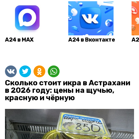
А24 в MAX
А24 в Вконтакте
А2
Сколько стоит икра в Астрахани
в 2026 году: цены на щучью,
красную и чёрную