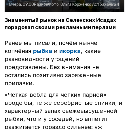
Вчера, 09:00
Разное
Фото:
Ольга Корженко
Астрахань 24
Знаменитый рынок на Селенских Исадах
порадовал своими рекламными перлами
Ранее мы писали, почём нынче
копчёная
рыбка
и
икорка
, какие
разновидности угощений
представлены. Без внимания не
остались позитивно заряженные
прилавки.
«Чёткая вобла для чётких парней» —
вроде бы, те же серебристые спинки, и
характерный запах свежевысушенной
рыбки, что и у соседей, но аппетит
разжигается гораздо сильнее: уж