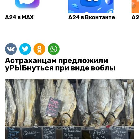
А24 в MAX
А24 в Вконтакте
А2
Астраханцам предложили
уРЫБнуться при виде воблы