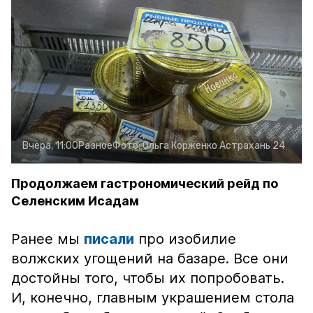
Вчера, 11:00
Разное
Фото:
Ольга Корженко
Астрахань 24
Продолжаем гастрономический рейд по
Селенским Исадам
Ранее мы
писали
про изобилие
волжских угощений на базаре. Все они
достойны того, чтобы их попробовать.
И, конечно, главным украшением стола