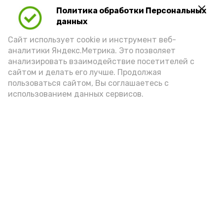
Политика обработки Персональных
данных
Сайт использует cookie и инструмент веб-
аналитики Яндекс.Метрика. Это позволяет
анализировать взаимодействие посетителей с
А24 в MAX
А24 в Вконтакте
А2
сайтом и делать его лучше. Продолжая
пользоваться сайтом, Вы соглашаетесь с
использованием данных сервисов.
Астраханцам дали алгоритм
действий при ракетной
опасности