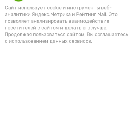
Сайт использует cookie и инструменты веб-
аналитики Яндекс.Метрика и Рейтинг Mail. Это
позволяет анализировать взаимодействие
А24 в MAX
А24 в Вконтакте
А2
посетителей с сайтом и делать его лучше.
Продолжая пользоваться сайтом, Вы соглашаетесь
с использованием данных сервисов.
Астраханцам дали алгоритм
действий при ракетной
опасности