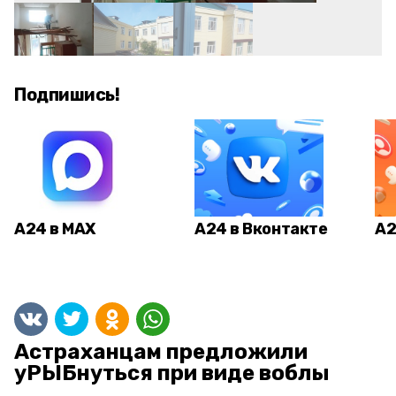
Подпишись!
А24 в MAX
А24 в Вконтакте
А2
Астраханцам предложили
уРЫБнуться при виде воблы