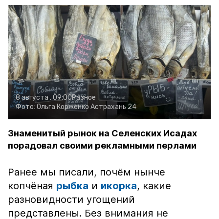
8 августа , 09:00
Разное
Фото:
Ольга Корженко
Астрахань 24
Знаменитый рынок на Селенских Исадах
порадовал своими рекламными перлами
Ранее мы писали, почём нынче
копчёная
рыбка
и
икорка
, какие
разновидности угощений
представлены. Без внимания не